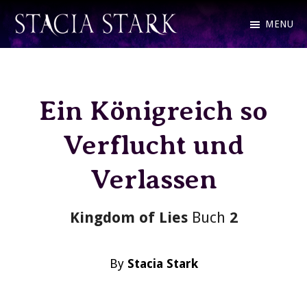
Skip
MENU
to
Stacia
Fantasy
main
Stark
Romance
content
and
Ein Königreich so
Urban
Verflucht und
Fantasy
Author
Verlassen
Kingdom of Lies
Buch
2
By
Stacia Stark