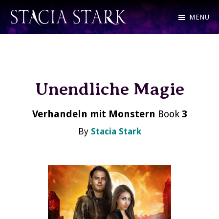
Skip
MENU
to
Stacia
Fantasy
main
Stark
Romance
content
and
Unendliche Magie
Urban
Fantasy
Verhandeln mit Monstern
Book
3
Author
By
Stacia Stark