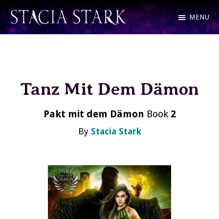
Skip
MENU
to
Stacia
Fantasy
main
Stark
Romance
content
and
Tanz Mit Dem Dämon
Urban
Fantasy
Pakt mit dem Dämon
Book
2
Author
By
Stacia Stark